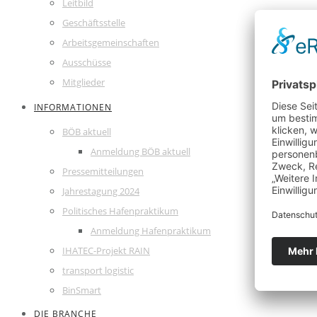
Leitbild
Geschäftsstelle
Arbeitsgemeinschaften
Ausschüsse
Mitglieder
INFORMATIONEN
BÖB aktuell
Anmeldung BÖB aktuell
Pressemitteilungen
Jahrestagung 2024
Politisches Hafenpraktikum
Anmeldung Hafenpraktikum
IHATEC-Projekt RAIN
transport logistic
BinSmart
DIE BRANCHE