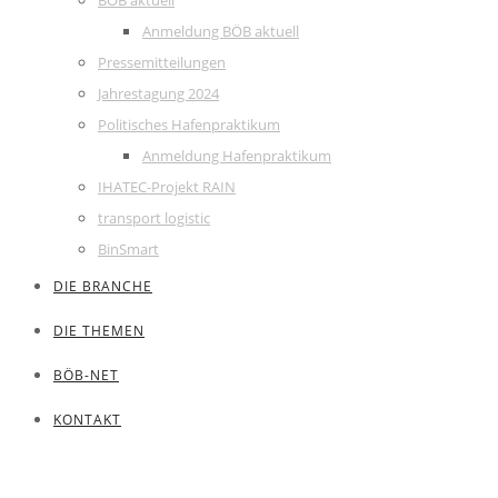
BÖB aktuell
Anmeldung BÖB aktuell
Pressemitteilungen
Jahrestagung 2024
Politisches Hafenpraktikum
Anmeldung Hafenpraktikum
IHATEC-Projekt RAIN
transport logistic
BinSmart
DIE BRANCHE
DIE THEMEN
BÖB-NET
KONTAKT