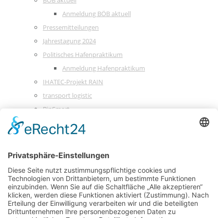
BÖB aktuell
Anmeldung BÖB aktuell
Pressemitteilungen
Jahrestagung 2024
Politisches Hafenpraktikum
Anmeldung Hafenpraktikum
IHATEC-Projekt RAIN
transport logistic
BinSmart
DIE BRANCHE
DIE THEMEN
BÖB-NET
KONTAKT
WASSERFAHRSTUHL